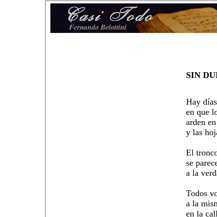
SIN D
Hay día
en que l
arden en 
y las ho
El tronc
se pare
a la verd
Todos v
a la mis
en la ca