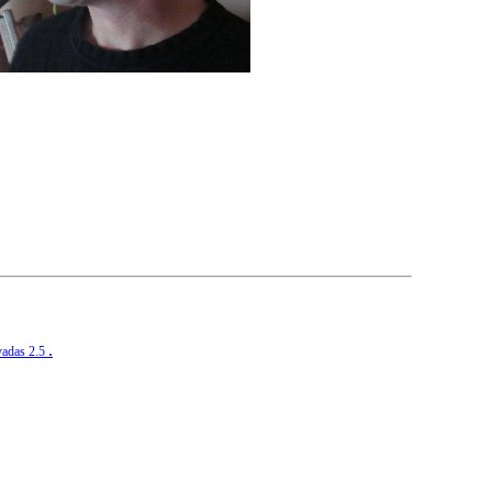
.
vadas 2.5