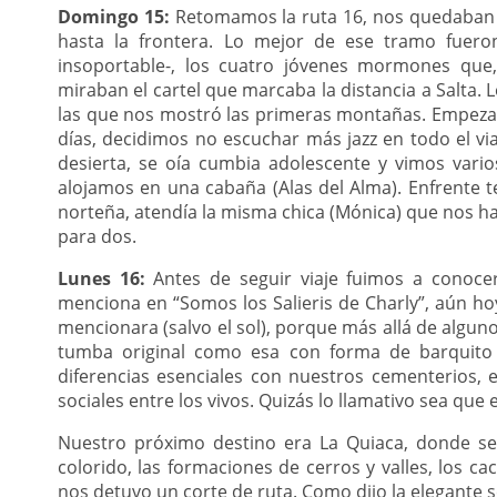
Domingo 15:
Retomamos la ruta 16, nos quedaban 
hasta la frontera. Lo mejor de ese tramo fuero
insoportable-, los cuatro jóvenes mormones que
miraban el cartel que marcaba la distancia a Salta. L
las que nos mostró las primeras montañas. Empezamo
días, decidimos no escuchar más jazz en todo el v
desierta, se oía cumbia adolescente y vimos var
alojamos en una cabaña (Alas del Alma). Enfrente
norteña, atendía la misma chica (Mónica) que nos ha
para dos.
Lunes 16:
Antes de seguir viaje fuimos a conocer
menciona en “Somos los Salieris de Charly”, aún h
mencionara (salvo el sol), porque más allá de algun
tumba original como esa con forma de barquito 
diferencias esenciales con nuestros cementerios, 
sociales entre los vivos. Quizás lo llamativo sea que
Nuestro próximo destino era La Quiaca, donde se cr
colorido, las formaciones de cerros y valles, los cac
nos detuvo un corte de ruta. Como dijo la elegante 