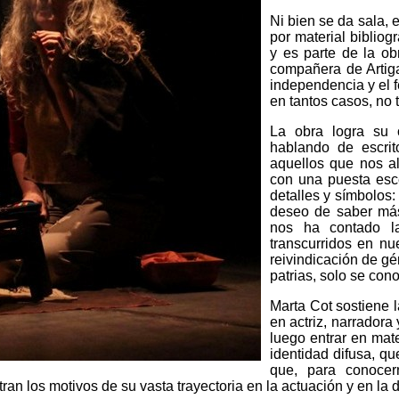
Ni bien se da sala, 
por material bibliog
y es parte de la ob
compañera de Artig
independencia y el f
en tantos casos, no 
La obra logra su 
hablando de escrit
aquellos que nos al
con una puesta esc
detalles y símbolos:
deseo de saber más
nos ha contado l
transcurridos en nu
reivindicación de gé
patrias, solo se con
Marta Cot sostiene 
en actriz, narradora
luego entrar en mat
identidad difusa, qu
que, para conocern
an los motivos de su vasta trayectoria en la actuación y en la 