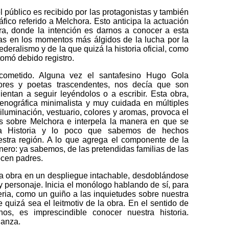
el público es recibido por las protagonistas y también
ráfico referido a Melchora. Esto anticipa la actuación
ra, donde la intención es darnos a conocer a esta
as en los momentos más álgidos de la lucha por la
ederalismo y de la que quizá la historia oficial, como
tomó debido registro.
cometido. Alguna vez el santafesino Hugo Gola
ores y poetas trascendentes, nos decía que son
ientan a seguir leyéndolos o a escribir. Esta obra,
enográfica minimalista y muy cuidada en múltiples
 iluminación, vestuario, colores y aromas, provoca el
 sobre Melchora e interpela la manera en que se
a Historia y lo poco que sabemos de hechos
estra región. A lo que agrega el componente de la
nero: ya sabemos, de las pretendidas familias de las
ocen padres.
la obra en un despliegue intachable, desdoblándose
 y personaje. Inicia el monólogo hablando de sí, para
eria, como un guiño a las inquietudes sobre nuestra
e quizá sea el leitmotiv de la obra. En el sentido de
os, es imprescindible conocer nuestra historia.
danza.