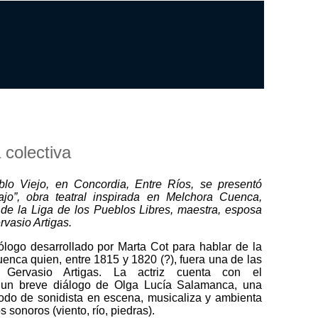
 colectiva
lo Viejo, en Concordia, Entre Ríos, se presentó
jo”, obra teatral inspirada en Melchora Cuenca,
o de la Liga de los Pueblos Libres, maestra, esposa
vasio Artigas.
logo desarrollado por Marta Cot para hablar de la
enca quien, entre 1815 y 1820 (?), fuera una de las
Gervasio Artigas. La actriz cuenta con el
un breve diálogo de Olga Lucía Salamanca, una
odo de sonidista en escena, musicaliza y ambienta
 sonoros (viento, río, piedras).