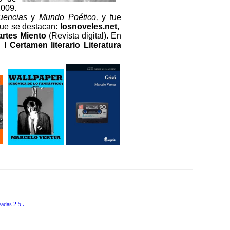
2009
.
luencias
y
Mundo Poético,
y fue
 que se destacan
:
l
osnoveles.net
,
rtes Miento
(Revista digital). En
el
I Certamen literario Literatura
.
vadas 2.5