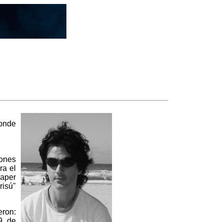
onde
iones
ra el
paper
risú"
eron:
9 de