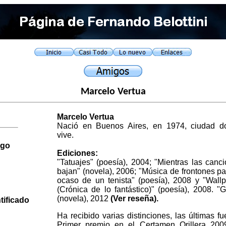
Marcelo Vertua
Marcelo Vertua
Nació en Buenos Aires, en 1974, ciudad d
vive.
ego
Ediciones:
"Tatuajes" (poesía), 2004; "Mientras las canc
bajan" (novela), 2006; "Música de frontones pa
ocaso de un tenista" (poesía), 2008 y "Wall
(Crónica de lo fantástico)" (poesía), 2008. "G
(novela), 2012
(Ver reseña)
.
tificado
Ha recibido varias distinciones, las últimas fu
Primer premio en el Certamen Orillera 200