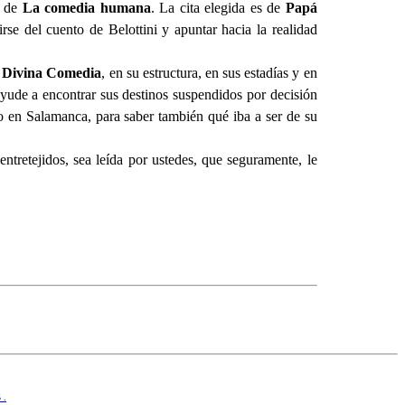
r de
La comedia humana
. La cita elegida es de
Papá
rse del cuento de Belottini y apuntar hacia la realidad
u
Divina Comedia
, en su estructura, en sus estadías y en
 ayude a encontrar sus destinos suspendidos por decisión
 en Salamanca, para saber también qué iba a ser de su
ntretejidos, sea leída por ustedes, que seguramente, le
5
.