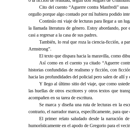
o la ficción de realidad, según don Miguel de Unamuno; 
Cito del cuento “Aguerre contra Manfredi” unas pa
orgullo porque algo contado por mí hubiera podido int
Continúo mi viaje de lecturas para llegar a un lu
la llamada literatura de género. Estoy abordando, por
casi a regresar a la casa de sus padres.
También, lo real que roza la ciencia-ficción, a pa
Armstrong”.
El texto que dispara hacia la maravilla, como dib
Así como en el cuento ya citado “Aguerre contr
historias confundidas de realismo y ficción, con ficci
hacia las profundidades del policial pero salen de allí 
Y llego al último sitio del viaje, que como uste
las huellas de otros escritores y otros textos que tran
acompañen en su tarea de escritura
.
Se marca y diseña una ruta de lecturas en la escr
contrario, el narrador marca, específicamente, para que 
El primer relato saludado desde la narración d
humorísticamente en el apodo de Gregorio para el veci