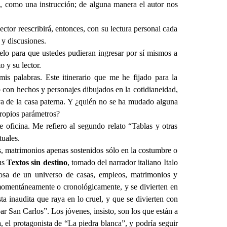
n, como una instrucción; de alguna manera el autor nos
lector reescribirá, entonces, con su lectura personal cada
s y discusiones.
selo para que ustedes pudieran ingresar por sí mismos a
o y su lector.
is palabras. Este itinerario que me he fijado para la
o con hechos y personajes dibujados en la cotidianeidad,
va de la casa paterna. Y ¿quién no se ha mudado alguna
 propios parámetros?
 oficina. Me refiero al segundo relato “Tablas y otras
tuales.
es, matrimonios apenas sostenidos sólo en la costumbre o
sus
Textos sin destino
, tomado del narrador italiano Italo
osa de un universo de casas, empleos, matrimonios y
 momentáneamente o cronológicamente, y se divierten en
a inaudita que raya en lo cruel, y que se divierten con
bar San Carlos”. Los jóvenes, insisto, son los que están a
 el protagonista de “La piedra blanca”, y podría seguir