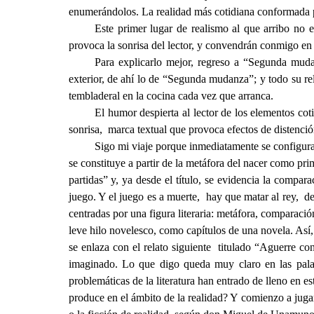
enumerándolos. La realidad más cotidiana conformada p
Este primer lugar de realismo al que arribo no
provoca la sonrisa del lector, y convendrán conmigo en 
Para explicarlo mejor, regreso a “Segunda mud
exterior, de ahí lo de “Segunda mudanza”; y todo su rel
tembladeral en la cocina cada vez que arranca.
El humor despierta al lector de los elementos cot
sonrisa, marca textual que provoca efectos de distención 
Sigo mi viaje porque inmediatamente se configura
se constituye a partir de la metáfora del nacer como pri
partidas” y, ya desde el título, se evidencia la compara
juego. Y el juego es a muerte, hay que matar al rey, de 
centradas por una figura literaria: metáfora, comparaci
leve hilo novelesco, como capítulos de una novela. Así,
se enlaza con el relato siguiente titulado “Aguerre con
imaginado. Lo que digo queda muy claro en las palabra
problemáticas de la literatura han entrado de lleno en e
produce en el ámbito de la realidad? Y comienzo a jugar