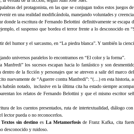
la verdad de la ficción, según Juan José Saer.
labras del protagonista, en las que se conjugan todos estos juegos de 
ervenir en una realidad modificándola, manejando voluntades y creenci
gar donde la escritura de Fernando Belottini definitivamente se escapa d
 ejemplo, el suspenso que bordea el terror frente a lo desconocido e
rtir del humor y el sarcasmo, en “La piedra blanca”. Y también la ciencia
ujando universos paralelos lo encontramos en “El color y la forma”.
a Manfredi” los sucesos escapan hacia lo fantástico y son desmentido
ón dentro de la ficción y personajes que se atreven a salir del marco 
y cito nuevamente de “Aguerre contra Manfredi”: “(…) en esta historia, 
des habrán notado, inclusive en la última cita ha estado siempre acomp
sparentan los relatos de Fernando Belottini y que el mismo escritor se
itura de los cuentos presentados, ruta de intertextualidad, diálogo con
el lector pueda o no reconocerlos.
e
Textos sin destino
es
La Metamorfosis
de Franz Kafka, cita fuerte
no desconocido y ruidoso.