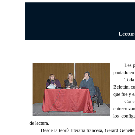
Lectur
Les p
pautado en 
Toda 
Belottini c
que fue y e
Conce
entrecruzan
los configu
de lectura.
Desde la teoría literaria francesa, Gerard Genette