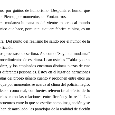
ianos, por guiños de humorismo. Despunta el humor que
ibir. Pienso, por momentos, en Fontanarrosa.
imera mudanza humana es del vientre materno al mundo
nico que hace, porque ni siquiera fabrica cubitos, es un
ura. Del punto del realismo he salido por el humor de la
 ficción.
n los procesos de escritura. Así como “Segunda mudanza”
procedimientos de escritura. Lean ustedes “Tablas y otras
jedrez, y los empleados encarnan distintas piezas de este
s diferentes personajes. Estoy en el lugar de narraciones
eglas del propio género cuento y proponen entre ellos un
 que por momentos se acerca al clima del policial negro,
ector como real, con fuertes referencias al efecto de lo
iles como las relaciones entre ficción y lo real”. Las
 encuentros entre lo que se escribe como imaginación y se
an desarrollado: las paradojas de la realidad de ficción