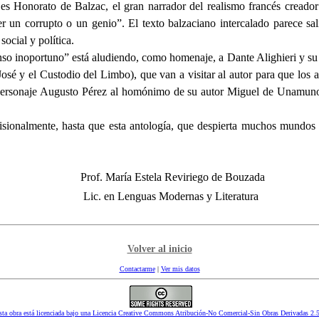
es Honorato de Balzac, el gran narrador del realismo francés creado
er un corrupto o un genio”. El texto balzaciano intercalado parece sali
social y política.
enso inoportuno” está aludiendo, como homenaje, a Dante Alighieri y s
José y el Custodio del Limbo), que van a visitar al autor para que los
el personaje Augusto Pérez al homónimo de su autor Miguel de Unamuno
visionalmente, hasta que esta antología, que despierta muchos mundos e
Prof. María Estela Reviriego de Bouzada
Lic. en Lenguas Modernas y Literatur
a
Volver al inicio
Contactarme
|
Ver mis datos
sta obra está licenciada bajo una Licencia Creative Commons Atribución-No Comercial-Sin Obras Derivadas 2.