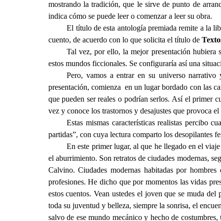
mostrando la tradición, que le sirve de punto de arra
indica cómo se puede leer o comenzar a leer su obra.
El título de esta antología premiada remite a la li
cuento, de acuerdo con lo que solicita el título de
Texto
Tal vez, por ello, la mejor presentación hubiera
estos mundos ficcionales. Se configuraría así una situaci
Pero, vamos a entrar en su universo narrativo 
presentación, comienza en un lugar bordado con las cara
que pueden ser reales o podrían serlos. Así el primer
vez y conoce los trastornos y desajustes que provoca el
Estas mismas características realistas percibo c
partidas”, con cuya lectura comparto los desopilantes fe
En este primer lugar, al que he llegado en el via
el aburrimiento. Son retratos de ciudades modernas, seg
Calvino. Ciudades modernas habitadas por hombres q
profesiones. He dicho que por momentos las vidas pres
estos cuentos. Vean ustedes el joven que se muda del p
toda su juventud y belleza, siempre la sonrisa, el encuen
salvo de ese mundo mecánico y hecho de costumbres, tam