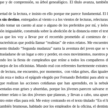
nque y de comprensión, su árbol genealógico. El título avanza, tambié
bertad de la lectura, e insisto en ello porque me parece fundamental. El 
s sin destino
, entregados al viento o a los vientos de lecturas, relectura
 sido tomar un cuento al azar o alguno de los preferidos por mí, y leér
ón inigualable, construida sobre la abolición de la distancia entre el text
ya que los voy a llevar por el recorrido prometido al comienzo de m
cterísticas que podría llamar “realistas” de estos relatos. Me encuentr
 cuento titulado “Segunda mudanza” narra la aventura del joven que se 
 trasladarse de un lugar a otro y perder, en esos movimientos, nuestros
uando leo la fiesta de cumpleaños que reúne a todos los compañeros de
stejos de los oficinistas. Mundo real con referentes fuertemente extratex
je de lectura, me encuentro, por momentos, con vidas grises, días igual
ún reza e indica el epígrafe elegido por Fernando Belottini para abrir 
ue realizan las acciones cotidianas que han aprendido, en la nebul
entadas eran grises y aburridas, porque los jóvenes parecen salvarse
rimer relato o las dos jóvenes que planean, y llevan a cabo, una apuest
tro entre ellas para reír. Me estoy centrando en el texto titulado “En el 
bién brumosas, habitado por los empleados de la oficina, el dentista,