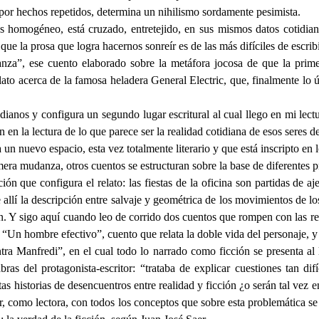
or hechos repetidos, determina un nihilismo sordamente pesimista.
 es homogéneo, está cruzado, entretejido, en sus mismos datos cotid
que la prosa que logra hacernos sonreír es de las más difíciles de escr
anza”, ese cuento elaborado sobre la metáfora jocosa de que la pr
ato acerca de la famosa heladera General Electric, que, finalmente lo ú
idianos y configura un segundo lugar escritural al cual llego en mi lect
en la lectura de lo que parece ser la realidad cotidiana de esos seres de
 un nuevo espacio, esta vez totalmente literario y que está inscripto e
mera mudanza, otros cuentos se estructuran sobre la base de diferentes 
ción que configura el relato: las fiestas de la oficina son partidas de a
allí la descripción entre salvaje y geométrica de los movimientos de lo
ón. Y sigo aquí cuando leo de corrido dos cuentos que rompen con las r
 “Un hombre efectivo”, cuento que relata la doble vida del personaje, y
tra Manfredi”, en el cual todo lo narrado como ficción se presenta al l
s del protagonista-escritor: “trataba de explicar cuestiones tan difíc
stas historias de desencuentros entre realidad y ficción ¿o serán tal vez
, como lectora, con todos los conceptos que sobre esta problemática se h