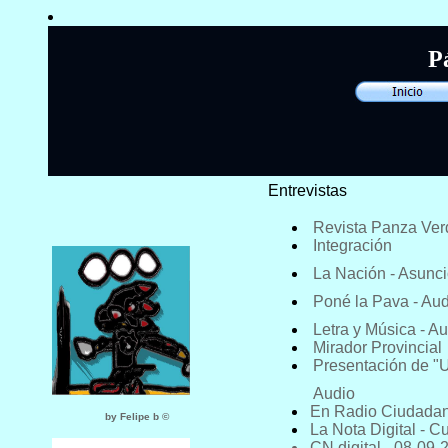
P
Entrevista
s
Revista Panza Ver
Integración
La Nación - Asunc
Poné la Pava - Au
Letra y Música - A
Mirador Provincial
Presentación de "
Audio
En Radio Ciudadana
by Felipe b ©
La Nota Digital - C
CN digital - 08-09-