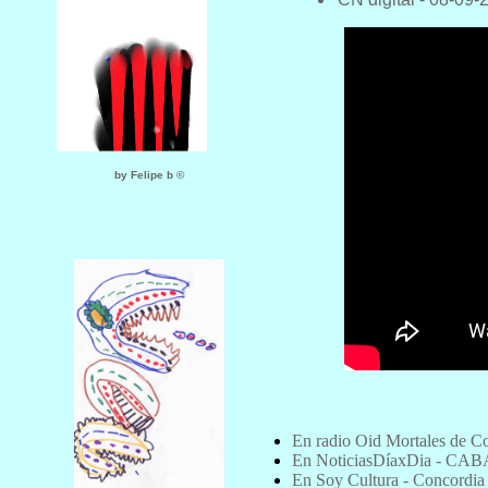
by Felipe b ©
En radio Oid Mortales de C
En NoticiasDíaxDia - CABA
En Soy Cultura - Concordia