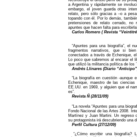
a Argentina y rápidamente se involucr
embargo, el joven guarda otras inten
relato, pero sólo gracias a –o a pesa
topando con él. Por lo demás, también
pretensiones de relato cerrado, no 
apuntes que hacen falta para escribirla
Carlos Romero ( Revista “Veintitré
“Apuntes para una biografía”, el n
fragmentos narrativos, que si bi
conectados a través de Echenique, el
Lo poco que sabremos al encarar el li
que utilizó la militancia política de los
Andrés Llinares (Diario “Anticipo”
“La biografía en cuestión -aunque e
Echenique, maestro de las ciencias 
EE.UU. en 1969, y alguien que el nar
es”.
Revista Ñ (28/11/09)
“La novela “Apuntes para una biograf
Fondo Nacional de las Artes 2008. Int
Martínez y Juan Martini. Un regreso d
su protagonista irá descubriendo una d
Perfil Cultura (27/12/09)
“¿Cómo escribir una biografía? 