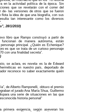
a en la actividad política de la época. Sin
ciones que se revelarán con el correr del
r de- las versiones de otros que se fueron
 flota la idea de que una biografía, con sus
resulta tan interesante como los diversos
”.
s”, 28/1/2010)
uevo libro que Rampo construyó a partir de
en funcionan de manera autónoma, están
 personaje principal. ¿Quién es Echenique?
bro es que se trata de un curioso personaje
 ´70 con una finalidad secreta”.
)
sto, se aclara, es novela- es la de Edward
herméticas en nuestro país, deportado de
rador reconoce no saber exactamente quién
ía”, de Alberto Ramponelli, obtuvo el premio
egraban el jurado Ana María Shua, Guillermo
ispara una serie de situaciones en las que
esconocida historia personal”
La primera exigencia, según aseveran los