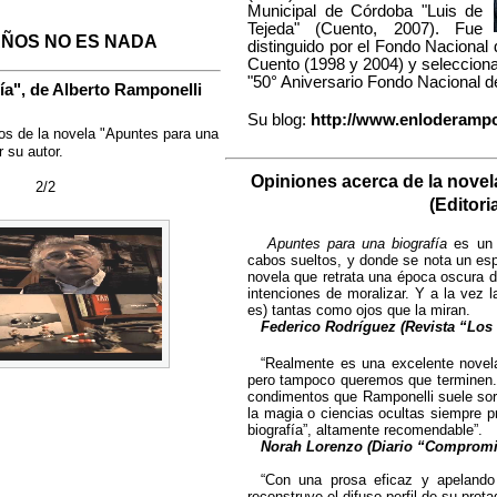
Municipal de Córdoba "Luis de
Tejeda" (Cuento, 2007). Fue
AÑOS NO ES NADA
distinguido por el Fondo Nacional
Cuento (1998 y 2004) y selecciona
"50° Aniversario Fondo Nacional de
ía", de Alberto Ramponelli
Su blog:
http://www.enloderamp
os de la novela "Apuntes para una
r su autor.
Opiniones acerca de la novel
2/2
(Editori
Apuntes para una biografía
es un l
cabos sueltos, y donde se nota un esp
novela que retrata una época oscura de
intenciones de moralizar. Y a la vez 
es) tantas como ojos que la miran.
Federico Rodríguez (Revista “Los
“Realmente es una excelente novel
pero tampoco queremos que terminen. 
condimentos que Ramponelli suele sorp
la magia o ciencias ocultas siempre p
biografía”, altamente recomendable”.
Norah Lorenzo (Diario “Compromi
“Con una prosa eficaz y apelando 
reconstruye el difuso perfil de su pro