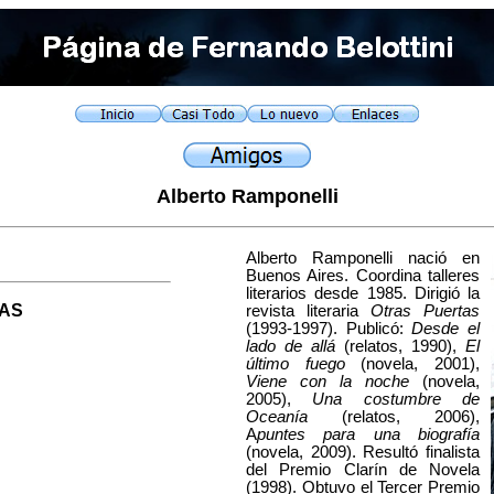
Alberto Ramponelli
Alberto Ramponelli nació en
Buenos Aires. Coordina talleres
literarios desde 1985. Dirigió la
AS
revista literaria
Otras Puertas
(1993-1997). Publicó:
Desde el
lado de allá
(relatos, 1990),
El
último fuego
(novela, 2001),
Viene con la noche
(novela,
2005),
Una costumbre de
Oceanía
(relatos, 2006),
A
puntes para una biografía
(novela, 2009). Resultó finalista
del Premio Clarín de Novela
(1998). Obtuvo el Tercer Premio