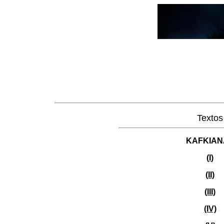
Textos
KAFKIAN
(I)
(II)
(III)
(IV)