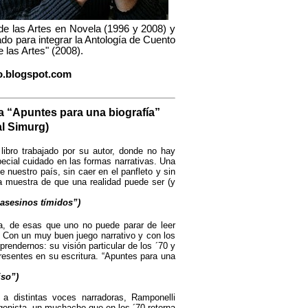
 de las Artes en Novela (1996 y 2008) y
do para integrar la Antología de Cuento
 las Artes" (2008).
o.blogspot.com
a
“Apuntes para una biografía”
al Simurg)
ibro trabajado por su autor, donde no hay
ecial cuidado en las formas narrativas. Una
 nuestro país, sin caer en el panfleto y sin
la muestra de que una realidad puede ser (y
 asesinos tímidos”)
a, de esas que uno no puede parar de leer
Con un muy buen juego narrativo y con los
rendernos: su visión particular de los ´70 y
resentes en su escritura. “Apuntes para una
so”)
a distintas voces narradoras, Ramponelli
tagonista, un muchacho que en los ´70 retorna