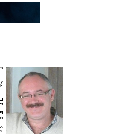
en
y
de
El
en
El
ún
o,
n.