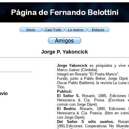
Jorge P. Yakoncick
Jorge Yakoncick
es psiquiatra y vive 
Marco Juárez (Córdoba).
Integró en Rosario "El Poeta Manco".
Fundó, junto a Pablo Beker,
Jorge Dipré
Oscar Pablo Baldomá, la revista La Luna 
Tlön.
Publicó:
uvio
El Señor S.
Rosario, 1985, Ediciones 
Heresiarca & Cía. Prosa. (Escritura 
común con Jorge Dipré).
El Bodrio
. Rosario, 1990, Ediciones 
Heresiarca & Cía. Poesía. (libro en com
con Jorge Dipré).
Del Señor S sólo sueños.
Rosari
1991,Ediciones Cooperativas No Muerde