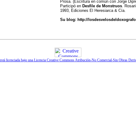
Prosa. (Escritura en común con Jorge Dipr
Participó en
Desfile de Monstruos
. Rosari
1993, Ediciones El Heresiarca & Cía.
Su blog:
http://losdesvelosdeldoxograf
 está licenciada bajo una Licencia Creative Commons Atribución-No Comercial-Sin Obras Deri