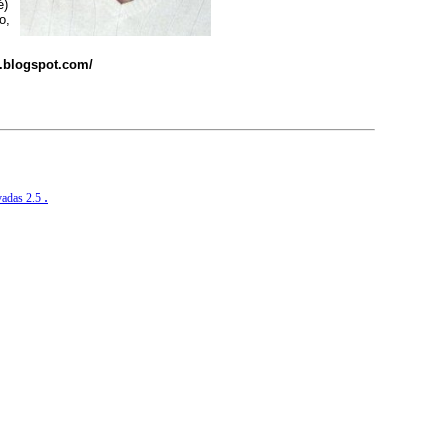
é)
o,
o.blogspot.com/
.
vadas 2.5