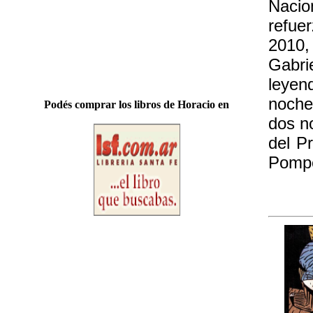
Nacio
refue
2010,
Gabri
leyen
noche
Podés comprar los libros de Horacio en
dos n
del P
Pompe