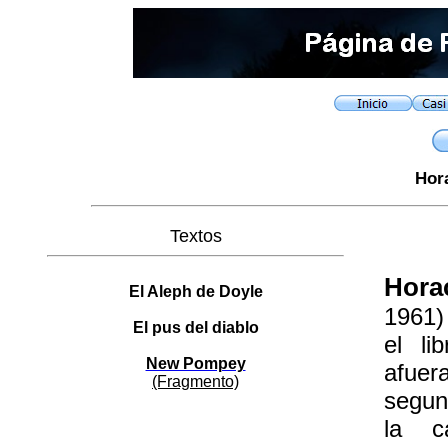
Hor
Textos
Hora
El Aleph de Doyle
1961)
El pus del diablo
el li
New Pompey
afuer
(Fragmento)
segun
la c